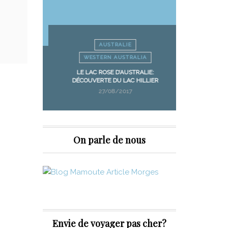
AUSTRALIE
WESTERN AUSTRALIA
ANIE
LE LAC ROSE D’AUSTRALIE:
FRUIT PI
NIA
DÉCOUVERTE DU LAC HILLIER
MANGUES
27/08/2017
On parle de nous
Envie de voyager pas cher?