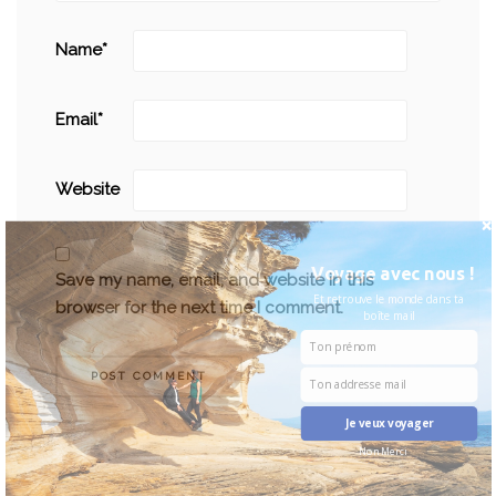
Name
*
Email
*
Website
Voyage avec nous !
Save my name, email, and website in this
Et retrouve le monde dans ta
browser for the next time I comment.
boîte mail
Je veux voyager
Non Merci