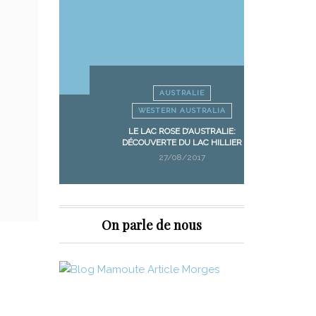
AUSTRALIE
WESTERN AUSTRALIA
ANIE
LE LAC ROSE D’AUSTRALIE:
FRUIT PI
NIA
DÉCOUVERTE DU LAC HILLIER
MANGUES
27/08/2017
On parle de nous