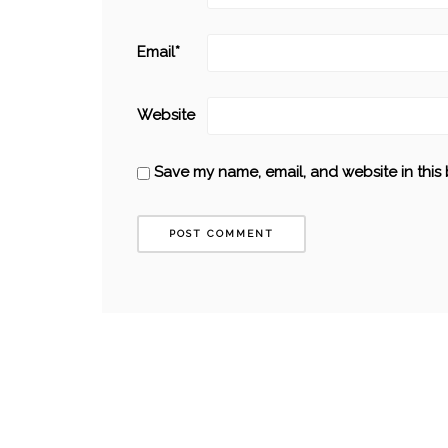
Email
*
Website
AUSTRALIE
MELBOURNE
Save my name, email, and website in this 
TOP 10 DES MARCHÉS OÙ CHINER À
MELBOURNE
06/09/2017