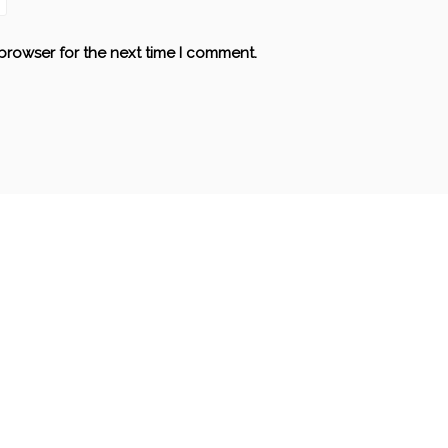
browser for the next time I comment.
AIRLIE BEACH
AUSTRALIE
AUSTRALIE
TASM
VIDEO WHITSUNDAY ISLANDS
DANCING IN TASMA
08/03/2017
30/08/2017