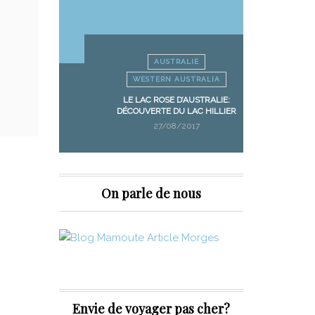
AUSTRALIE
WESTERN AUSTRALIA
ANIE
LE LAC ROSE D’AUSTRALIE:
FRUIT PI
NIA
DÉCOUVERTE DU LAC HILLIER
MANGUES
27/08/2017
On parle de nous
Envie de voyager pas cher?