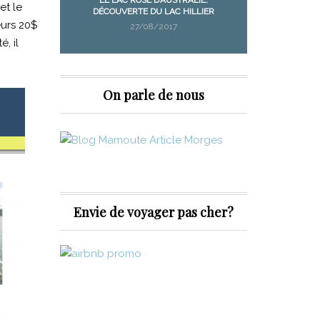
et le
NIA
DÉCOUVERTE DU LAC HILLIER
MANGUES
eurs 20$
27/08/2017
, il
On parle de nous
Envie de voyager pas cher?
 !
a