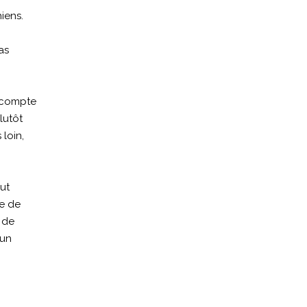
iens.
as
d compte
lutôt
loin,
out
re de
 de
 un