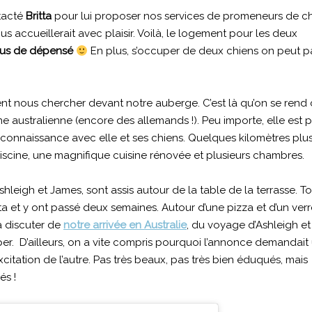
tacté
Britta
pour lui proposer nos services de promeneurs de ch
 accueillerait avec plaisir. Voilà, le logement pour les deux
ous de dépensé
En plus, s’occuper de deux chiens on peut p
ient nous chercher devant notre auberge. C’est là qu’on se ren
e australienne (encore des allemands !). Peu importe, elle est p
 connaissance avec elle et ses chiens. Quelques kilomètres plus 
iscine, une magnifique cuisine rénovée et plusieurs chambres.
Ashleigh et James, sont assis autour de la table de la terrasse. T
itta et y ont passé deux semaines. Autour d’une pizza et d’un ver
à discuter de
notre arrivée en Australie
, du voyage d’Ashleigh et
er. D’ailleurs, on a vite compris pourquoi l’annonce demandait
excitation de l’autre. Pas très beaux, pas très bien éduqués, mais
és !