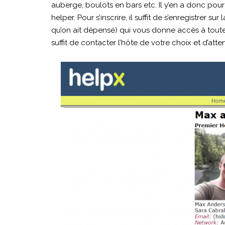
auberge, boulots en bars etc. Il y’en a donc pour t
MELBOURNE
helper. Pour s’inscrire, il suffit de s’enregistrer
06/09/2017
qu’on ait dépensé) qui vous donne accès à toutes 
suffit de contacter l’hôte de votre choix et d’att