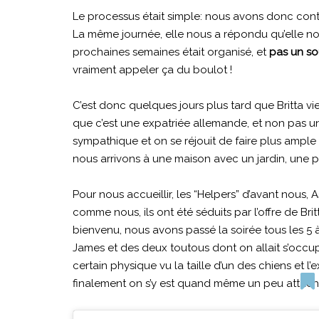
Le processus était simple: nous avons donc con
La même journée, elle nous a répondu qu’elle nous
prochaines semaines était organisé, et
pas un s
vraiment appeler ça du boulot !
C’est donc quelques jours plus tard que Britta v
que c’est une expatriée allemande, et non pas un
sympathique et on se réjouit de faire plus ample
nous arrivons à une maison avec un jardin, une p
Pour nous accueillir, les “Helpers” d’avant nous, 
comme nous, ils ont été séduits par l’offre de Br
bienvenu, nous avons passé la soirée tous les 5 
James et des deux toutous dont on allait s’occup
certain physique vu la taille d’un des chiens et l’
finalement on s’y est quand même un peu attach