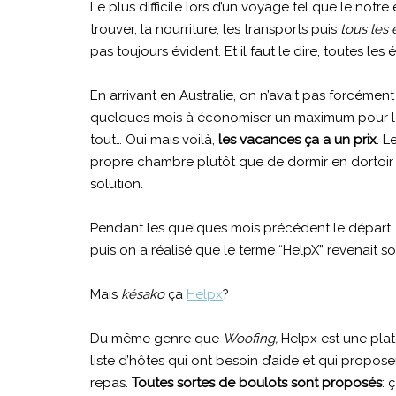
Le plus difficile lors d’un voyage tel que le not
trouver, la nourriture, les transports puis
tous les 
pas toujours évident. Et il faut le dire, toutes l
En arrivant en Australie, on n’avait pas forcéme
quelques mois à économiser un maximum pour le
tout… Oui mais voilà,
les vacances ça a un prix
. L
propre chambre plutôt que de dormir en dortoir ;
solution.
Pendant les quelques mois précédent le départ, o
puis on a réalisé que le terme “HelpX” revenait s
Mais
késako
ça
Helpx
?
Du même genre que
Woofing,
Helpx est une plate
liste d’hôtes qui ont besoin d’aide et qui prop
AUSTRALIE
MELBOURNE
repas.
Toutes sortes de boulots sont proposés
: 
TOP 10 DES MARCHÉS OÙ CHINER À