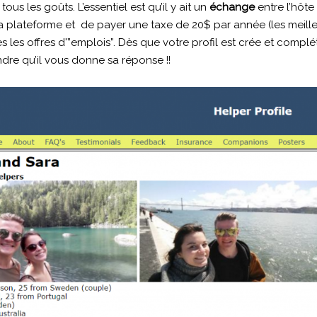
ous les goûts. L’essentiel est qu’il y ait un
échange
entre l’hôte 
VIDEO WHITSUNDAY ISLANDS
DANCING IN TASMA
 sur la plateforme et de payer une taxe de 20$ par année (les meill
08/03/2017
30/08/2017
les offres d'”emplois”. Dès que votre profil est crée et complété
endre qu’il vous donne sa réponse !!
Voyage avec nous
Et retrouve le monde dans t
boîte mail