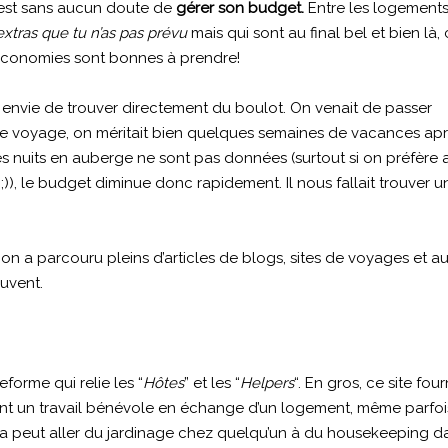
re est sans aucun doute de
gérer son budget.
Entre les logements
extras que tu n’as pas prévu
mais qui sont au final bel et bien là, 
es économies sont bonnes à prendre!
nt envie de trouver directement du boulot. On venait de passer
 voyage, on méritait bien quelques semaines de vacances ap
es nuits en auberge ne sont pas données (surtout si on préfère a
)), le budget diminue donc rapidement. Il nous fallait trouver u
n a parcouru pleins d’articles de blogs, sites de voyages et au
ouvent.
forme qui relie les “
Hôtes
” et les “
Helpers
“. En gros, ce site fou
osent un travail bénévole en échange d’un logement, même parfoi
ça peut aller du jardinage chez quelqu’un à du housekeeping d
AIRLIE BEACH
AUSTRALIE
AUSTRALIE
TASM